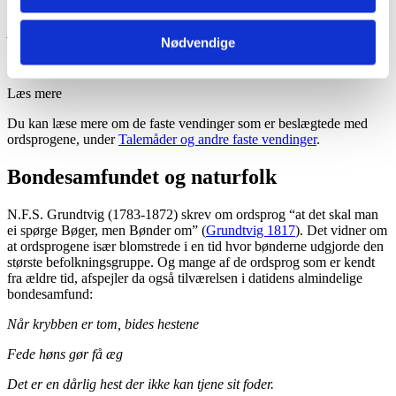
ordsprogskarakter:
Arrogance leder til fejl
(Buddha)
Nødvendige
Man vokser kun i ensomhed
(hinduistisk ordsprog)
Læs mere
Du kan læse mere om de faste vendinger som er beslægtede med
ordsprogene, under
Talemåder og andre faste vendinger
.
Bondesamfundet og naturfolk
N.F.S. Grundtvig (1783-1872) skrev om ordsprog “at det skal man
ei spørge Bøger, men Bønder om” (
Grundtvig 1817
). Det vidner om
at ordsprogene især blomstrede i en tid hvor bønderne udgjorde den
største befolkningsgruppe. Og mange af de ordsprog som er kendt
fra ældre tid, afspejler da også tilværelsen i datidens almindelige
bondesamfund:
Når krybben er tom, bides hestene
Fede høns gør få æg
Det er en dårlig hest der ikke kan tjene sit foder.