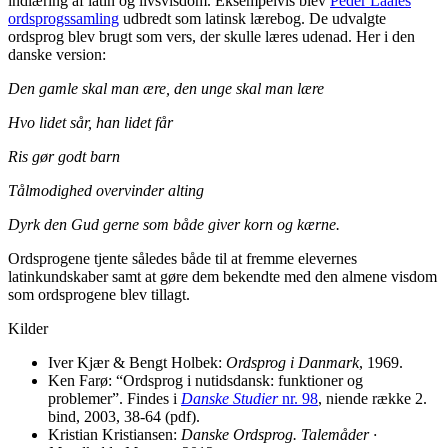
indlæring af latin og livsvisdom. Eksempelvis blev
Peder Laales
ordsprogssamling
udbredt som latinsk lærebog. De udvalgte
ordsprog blev brugt som vers, der skulle læres udenad. Her i den
danske version:
Den gamle skal man ære, den unge skal man lære
Hvo lidet sår, han lidet får
Ris gør godt barn
Tålmodighed overvinder alting
Dyrk den Gud gerne som både giver korn og kærne.
Ordsprogene tjente således både til at fremme elevernes
latinkundskaber samt at gøre dem bekendte med den almene visdom
som ordsprogene blev tillagt.
Kilder
Iver Kjær & Bengt Holbek:
Ordsprog i Danmark
, 1969.
Ken Farø: “Ordsprog i nutidsdansk: funktioner og
problemer”. Findes i
Danske Studier
nr. 98
, niende række 2.
bind, 2003, 38-64 (pdf).
Kristian Kristiansen:
Danske Ordsprog. Talemåder ·