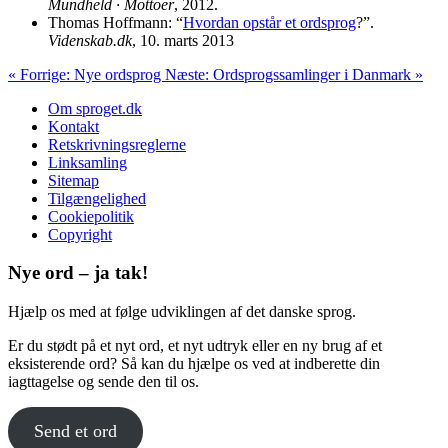
Mundheld · Mottoer
, 2012.
Thomas Hoffmann: “
Hvordan opstår et ordsprog
?”.
Videnskab.dk
, 10. marts 2013
« Forrige: Nye ordsprog
Næste: Ordsprogssamlinger i Danmark »
Om sproget.dk
Kontakt
Retskrivningsreglerne
Linksamling
Sitemap
Tilgængelighed
Cookiepolitik
Copyright
Nye ord – ja tak!
Hjælp os med at følge udviklingen af det danske sprog.
Er du stødt på et nyt ord, et nyt udtryk eller en ny brug af et
eksisterende ord? Så kan du hjælpe os ved at indberette din
iagttagelse og sende den til os.
Send et ord