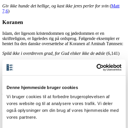
Giv ikke hunde det hellige, og kast ikke jeres perler for svin
(
Matt
7,6
)
Koranen
Islam, der ligesom kristendommen og jødedommen er en
skriftreligion, er ligeledes rig på ordsprog. Følgende eksempler er
hentet fra den danske oversættelse af Koranen af Aminah Tønnsen:
Spild ikke i overdreven grad, for Gud elsker ikke de ødsle
(6,141)
Sammen med trængsel er der lindring
(94,5)
Og de ordsprogslignende visdomsord kan også findes i de
muslimske Hadith-samlinger, der indeholder overleveringer om hvad
profeten Muhammed gjorde og sagde:
Denne hjemmeside bruger cookies
Alle gode handlinger er almisser
(Karima Fahim overs. 5)
Vi bruger cookies til at forbedre brugeroplevelsen af
Andre religioner
vores website og til at analysere vores trafik. Vi deler
også oplysninger om din brug af vores hjemmeside med
vores partnere.