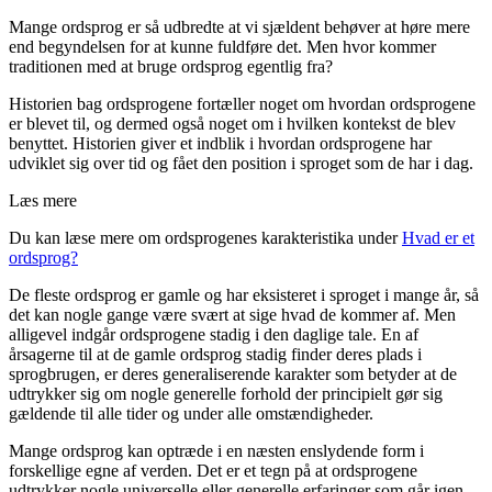
Mange ordsprog er så udbredte at vi sjældent behøver at høre mere
end begyndelsen for at kunne fuldføre det. Men hvor kommer
traditionen med at bruge ordsprog egentlig fra?
Historien bag ordsprogene fortæller noget om hvordan ordsprogene
er blevet til, og dermed også noget om i hvilken kontekst de blev
benyttet. Historien giver et indblik i hvordan ordsprogene har
udviklet sig over tid og fået den position i sproget som de har i dag.
Læs mere
Du kan læse mere om ordsprogenes karakteristika under
Hvad er et
ordsprog?
De fleste ordsprog er gamle og har eksisteret i sproget i mange år, så
det kan nogle gange være svært at sige hvad de kommer af. Men
alligevel indgår ordsprogene stadig i den daglige tale. En af
årsagerne til at de gamle ordsprog stadig finder deres plads i
sprogbrugen, er deres generaliserende karakter som betyder at de
udtrykker sig om nogle generelle forhold der principielt gør sig
gældende til alle tider og under alle omstændigheder.
Mange ordsprog kan optræde i en næsten enslydende form i
forskellige egne af verden. Det er et tegn på at ordsprogene
udtrykker nogle universelle eller generelle erfaringer som går igen