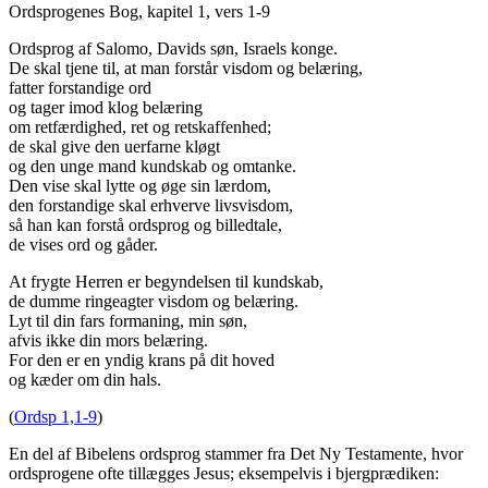
Ordsprogenes Bog, kapitel 1, vers 1-9
Ordsprog af Salomo, Davids søn, Israels konge.
De skal tjene til, at man forstår visdom og belæring,
fatter forstandige ord
og tager imod klog belæring
om retfærdighed, ret og retskaffenhed;
de skal give den uerfarne kløgt
og den unge mand kundskab og omtanke.
Den vise skal lytte og øge sin lærdom,
den forstandige skal erhverve livsvisdom,
så han kan forstå ordsprog og billedtale,
de vises ord og gåder.
At frygte Herren er begyndelsen til kundskab,
de dumme ringeagter visdom og belæring.
Lyt til din fars formaning, min søn,
afvis ikke din mors belæring.
For den er en yndig krans på dit hoved
og kæder om din hals.
(
Ordsp 1,1-9
)
En del af Bibelens ordsprog stammer fra Det Ny Testamente, hvor
ordsprogene ofte tillægges Jesus; eksempelvis i bjergprædiken: