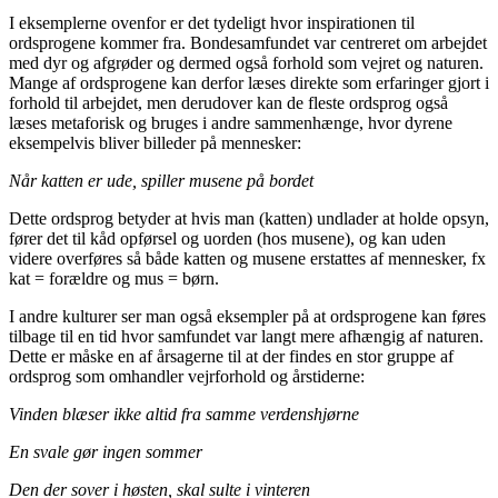
I eksemplerne ovenfor er det tydeligt hvor inspirationen til
ordsprogene kommer fra. Bondesamfundet var centreret om arbejdet
med dyr og afgrøder og dermed også forhold som vejret og naturen.
Mange af ordsprogene kan derfor læses direkte som erfaringer gjort i
forhold til arbejdet, men derudover kan de fleste ordsprog også
læses metaforisk og bruges i andre sammenhænge, hvor dyrene
eksempelvis bliver billeder på mennesker:
Når katten er ude, spiller musene på bordet
Dette ordsprog betyder at hvis man (katten) undlader at holde opsyn,
fører det til kåd opførsel og uorden (hos musene), og kan uden
videre overføres så både katten og musene erstattes af mennesker, fx
kat = forældre og mus = børn.
I andre kulturer ser man også eksempler på at ordsprogene kan føres
tilbage til en tid hvor samfundet var langt mere afhængig af naturen.
Dette er måske en af årsagerne til at der findes en stor gruppe af
ordsprog som omhandler vejrforhold og årstiderne:
Vinden blæser ikke altid fra samme verdenshjørne
En svale gør ingen sommer
Den der sover i høsten, skal sulte i vinteren