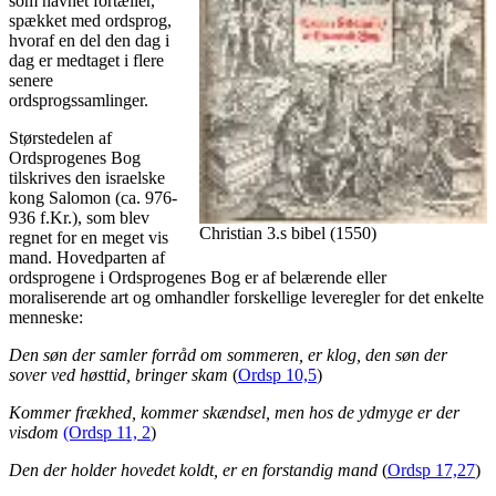
som navnet fortæller,
spækket med ordsprog,
hvoraf en del den dag i
dag er medtaget i flere
senere
ordsprogssamlinger.
Størstedelen af
Ordsprogenes Bog
tilskrives den israelske
kong Salomon (ca. 976-
936 f.Kr.), som blev
Christian 3.s bibel (1550)
regnet for en meget vis
mand. Hovedparten af
ordsprogene i Ordsprogenes Bog er af belærende eller
moraliserende art og omhandler forskellige leveregler for det enkelte
menneske:
Den søn der samler forråd om sommeren, er klog, den søn der
sover ved høsttid, bringer skam
(
Ordsp 10,5
)
Kommer frækhed, kommer skændsel, men hos de ydmyge er der
visdom
(Ordsp 11, 2
)
Den der holder hovedet koldt, er en forstandig mand
(
Ordsp 17,27
)