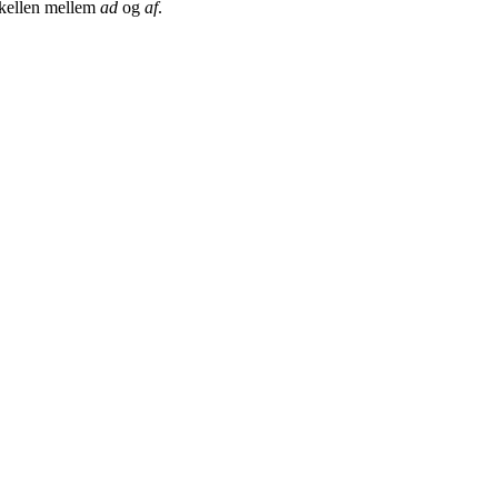
skellen mellem
ad
og
af
.