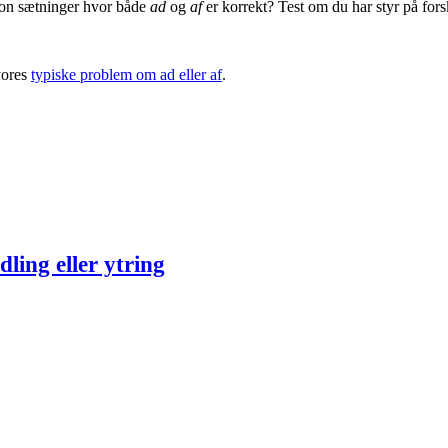
on sætninger hvor både
ad
og
af
er korrekt? Test om du har styr på for
 vores
typiske problem om ad eller af
.
ling eller ytring