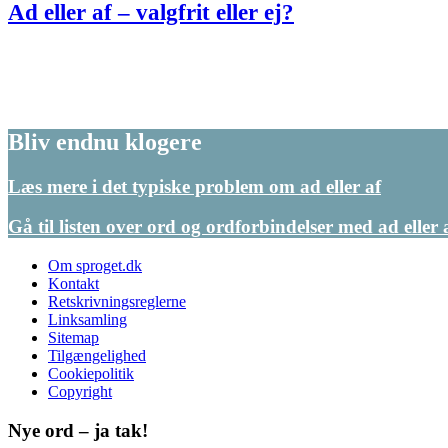
Ad eller af – valgfrit eller ej?
Bliv endnu klogere
Læs mere i det typiske problem om ad eller af
Gå til listen over ord og ordforbindelser med ad eller 
Om sproget.dk
Kontakt
Retskrivningsreglerne
Linksamling
Sitemap
Tilgængelighed
Cookiepolitik
Copyright
Nye ord – ja tak!