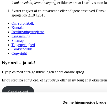
leankonsulent
,
leantankegang
er ikke svære at læse hvis man k
Svaret er givet af en nuværende eller tidligere ansat ved Dansk
sproget.dk 21.04.2015.
Om sproget.dk
Kontakt
Retskrivningsreglerne
Linksamling
Sitemap
Tilgængelighed
Cookiepolitik
Copyright
Nye ord – ja tak!
Hjælp os med at følge udviklingen af det danske sprog.
Er du stødt på et nyt ord, et nyt udtryk eller en ny brug af et eksister
Send et ord
Denne hjemmeside bruger
Følg os, og hold dig opdateret