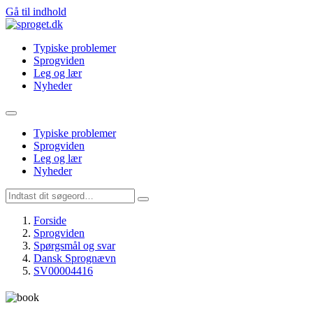
Gå til indhold
Typiske problemer
Sprogviden
Leg og lær
Nyheder
Typiske problemer
Sprogviden
Leg og lær
Nyheder
Forside
Sprogviden
Spørgsmål og svar
Dansk Sprognævn
SV00004416