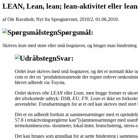
LEAN, Lean, lean; lean-aktivitet eller lean
af Ole Ravnholt, Nyt fra Sprognævnet, 2010/2, 01.06.2010.
Spørgsmål:
Skrives
lean
med store eller små bogstaver, og bruger man bindestr
Svar:
Ordet
lean
skrives med små bogstaver, og det er normalt ikke n
com er det en ’produktionsmetode der regner enhver omkostning d
blevet udbredt via Toyota.
Ordet skrives ofte
LEAN
eller
Lean
, men begge former er ukorre
det uforkortede udtryk:
DSB
,
EU
,
FN
.
Lean
er ikke en forkorte
anvendelse. Forudsætningen for at et ord kan skrives med stort 
Det er en udbredt fordom at sammensætninger med et oprindelig en
57.8 i retskrivningsreglerne kan”[s]ammensætninger med usædv
termoluminescens- dosimeter, lokal-lister, bratschstreng, stres
Det kan bruges som grundlag for at sætte bindestreg i sammen