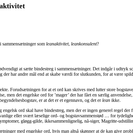
aktivitet
eg i sammensætninger som
leanaktivitet
,
leankonsulent
?
ødvendigt at sætte bindestreg i sammensætninger. Det indgår i udtryk 
er har andre mål end at skabe værdi for slutkunden, for at være spild, 
kte. Forudsætningen for at et ord kan skrives med lutter store bogstaver,
lse, men det engelske ord for ’mager’ der har fået en særlig anvendelse, 
begyndelsesbogstav, er at det er et egennavn, og det er
lean
ikke.
gelsk ord skal have bindestreg, men der er ingen generel regel der fore
anlige eller svært læselige ord- og bogstavsammenstød … for tydelighe
s-symptomer, gløgg-gilde, ikkesammenlignelig, nå-siger, Magritte-udstil
sætninger med engelske ord, hvis man altså skønner at de kan give pr