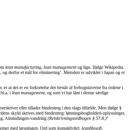
som
lean manufacturing
,
lean management
og lign. Ifølge Wikipedia.
og derfor et mål for eliminering’. Metoden er udviklet i Japan og er
 er at det er en forkortelse der består af forbogstaverne fra ordene i
bl.a. i
lean management
, og som vi har lånt i denne særlige
skriver eller tillader bindestreg i den slags tilfælde. Men ifølge §
dens skyld skrives med bindestreg: lønningsbogholderi-oplysninger,
ling, Almindingen-vandring
(Retskrivningsordbogen § 57.8.)
”
oblemer med læsningen. Ord som
leanaktivitet
,
leanfilosofi
,