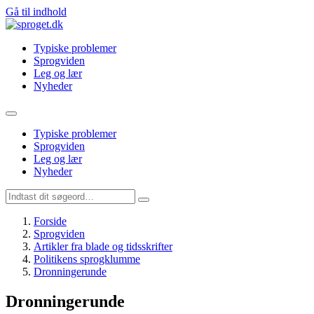
Gå til indhold
Typiske problemer
Sprogviden
Leg og lær
Nyheder
Typiske problemer
Sprogviden
Leg og lær
Nyheder
Forside
Sprogviden
Artikler fra blade og tidsskrifter
Politikens sprogklumme
Dronningerunde
Dronningerunde