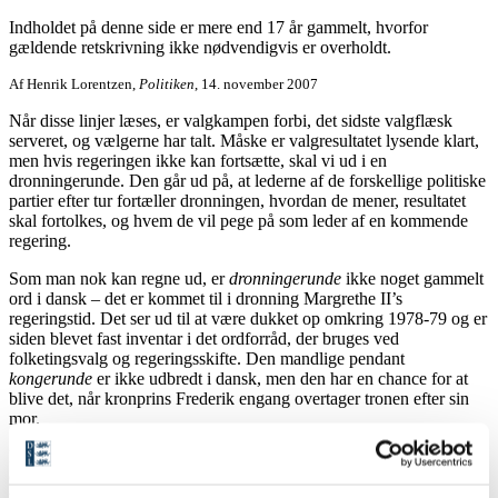
Indholdet på denne side er mere end 17 år gammelt, hvorfor
gældende retskrivning ikke nødvendigvis er overholdt.
Af Henrik Lorentzen,
Politiken
, 14. november 2007
Når disse linjer læses, er valgkampen forbi, det sidste valgflæsk
serveret, og vælgerne har talt. Måske er valgresultatet lysende klart,
men hvis regeringen ikke kan fortsætte, skal vi ud i en
dronningerunde. Den går ud på, at lederne af de forskellige politiske
partier efter tur fortæller dronningen, hvordan de mener, resultatet
skal fortolkes, og hvem de vil pege på som leder af en kommende
regering.
Som man nok kan regne ud, er
dronningerunde
ikke noget gammelt
ord i dansk – det er kommet til i dronning Margrethe II’s
regeringstid. Det ser ud til at være dukket op omkring 1978-79 og er
siden blevet fast inventar i det ordforråd, der bruges ved
folketingsvalg og regeringsskifte. Den mandlige pendant
kongerunde
er ikke udbredt i dansk, men den har en chance for at
blive det, når kronprins Frederik engang overtager tronen efter sin
mor.
Det er ret almindeligt at bruge
runde
som sidsteled i sammensatte
ord, der betegner en følge af begivenheder eller en række af skridt,
man foretager. Et af de første eksempler, man har registreret på