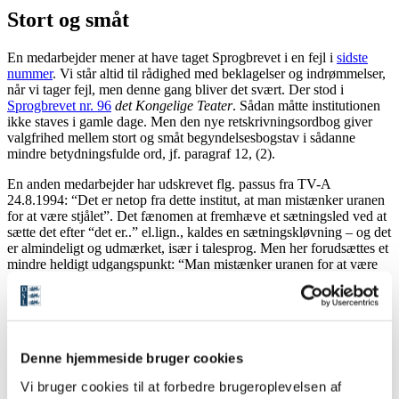
Stort og småt
En medarbejder mener at have taget Sprogbrevet i en fejl i
sidste
nummer
. Vi står altid til rådighed med beklagelser og indrømmelser,
når vi tager fejl, men denne gang bliver det svært. Der stod i
Sprogbrevet nr. 96
det Kongelige Teater
. Sådan måtte institutionen
ikke staves i gamle dage. Men den nye retskrivningsordbog giver
valgfrihed mellem stort og småt begyndelsesbogstav i sådanne
mindre betydningsfulde ord, jf. paragraf 12, (2).
En anden medarbejder har udskrevet flg. passus fra TV-A
24.8.1994: “Det er netop fra dette institut, at man mistænker uranen
for at være stjålet”. Det fænomen at fremhæve et sætningsled ved at
sætte det efter “det er..” el.lign., kaldes en sætningskløvning – og det
er almindeligt og udmærket, især i talesprog. Men her forudsættes et
mindre heldigt udgangspunkt: “Man mistænker uranen for at være
stjålet fra dette institut.” Udtrykket giver vel ingen anledning til
misforståelse, men elegant er formuleringen ikke.
Kort
Denne hjemmeside bruger cookies
“Koncerten
starter
med …”, blev der sagt i P2 i noget så klassisk
Vi bruger cookies til at forbedre brugeroplevelsen af
som en guldalderkoncert (12.9.1994). Jeg vil skynde mig at tilgive