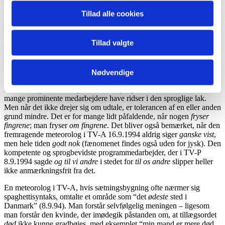
sammenhængen;
går glip af
havde været bedre.
Tillad alle cookies
I TV-A 9.9.1994 blev
engelske Rolling Stones
omtalt. Det er bedst at
anvende et kendeord/en bestemmelse foran nationalitetsbetegnende
tillægsord i sådanne forbindelser; man kunne have talt om “den
Tillad valgte
engelske (rock)gruppe”; sportsjournalister har taget tilsvarende
udtryk så nær til hjertet, at der nok ikke er noget at stille op med
“spanske Indurain”, “engelske Manchester United” og “svenske
Nødvendige
Stefan Edberg”.
En diskret jysk farvning af standardsproget er udmærket; ellers ville
mange prominente medarbejdere have ridser i den sproglige lak.
Men når det ikke drejer sig om udtale, er tolerancen af en eller anden
grund mindre. Det er for mange lidt påfaldende, når nogen
fryser
fingrene
; man fryser
om fingrene
. Det bliver også bemærket, når den
fremragende meteorolog i TV-A 16.9.1994 aldrig siger
ganske vist
,
men hele tiden
godt nok
(fænomenet findes også uden for jysk). Den
kompetente og sprogbevidste programmedarbejder, der i TV-P
8.9.1994 sagde
og til vi andre
i stedet for
til os andre
slipper heller
ikke anmærkningsfrit fra det.
En meteorolog i TV-A, hvis sætningsbygning ofte nærmer sig
spaghettisyntaks, omtalte et område som “det
ødeste
sted i
Danmark” (8.9.94). Man forstår selvfølgelig meningen – ligesom
man forstår den kvinde, der imødegik påstanden om, at tillægsordet
død
ikke kunne gradbøjes, med eksemplet “min mand er mere død