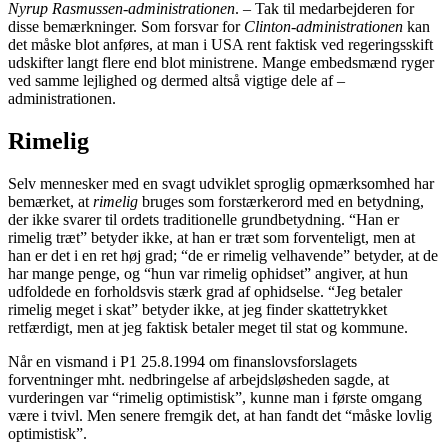
Nyrup Rasmussen-administrationen
. – Tak til medarbejderen for
disse bemærkninger. Som forsvar for
Clinton-administrationen
kan
det måske blot anføres, at man i USA rent faktisk ved regeringsskift
udskifter langt flere end blot ministrene. Mange embedsmænd ryger
ved samme lejlighed og dermed altså vigtige dele af –
administrationen.
Rimelig
Selv mennesker med en svagt udviklet sproglig opmærksomhed har
bemærket, at
rimelig
bruges som forstærkerord med en betydning,
der ikke svarer til ordets traditionelle grundbetydning. “Han er
rimelig træt” betyder ikke, at han er træt som forventeligt, men at
han er det i en ret høj grad; “de er rimelig velhavende” betyder, at de
har mange penge, og “hun var rimelig ophidset” angiver, at hun
udfoldede en forholdsvis stærk grad af ophidselse. “Jeg betaler
rimelig meget i skat” betyder ikke, at jeg finder skattetrykket
retfærdigt, men at jeg faktisk betaler meget til stat og kommune.
Når en vismand i P1 25.8.1994 om finanslovsforslagets
forventninger mht. nedbringelse af arbejdsløsheden sagde, at
vurderingen var “rimelig optimistisk”, kunne man i første omgang
være i tvivl. Men senere fremgik det, at han fandt det “måske lovlig
optimistisk”.