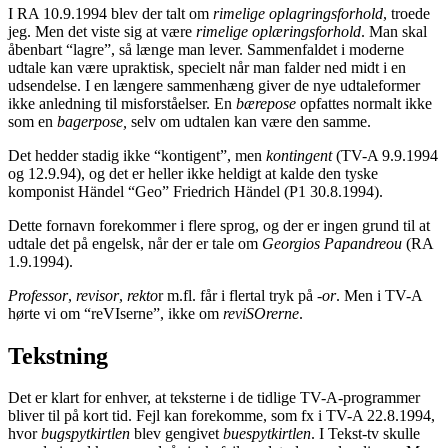
I RA 10.9.1994 blev der talt om
rimelige oplagringsforhold
, troede
jeg. Men det viste sig at være
rimelige oplæringsforhold
. Man skal
åbenbart “lagre”, så længe man lever. Sammenfaldet i moderne
udtale kan være upraktisk, specielt når man falder ned midt i en
udsendelse. I en længere sammenhæng giver de nye udtaleformer
ikke anledning til misforståelser. En
bærepose
opfattes normalt ikke
som en
bagerpose,
selv om udtalen kan være den samme.
Det hedder stadig ikke
“kontigent”, men
kontingent
(TV-A 9.9.1994
og 12.9.94), og det er heller ikke heldigt at kalde den tyske
komponist Händel “Geo” Friedrich Händel (P1 30.8.1994).
Dette fornavn forekommer i flere sprog, og der er ingen grund til at
udtale det på engelsk, når der er tale om
Georgios Papandreou
(RA
1.9.1994).
Professor
,
revisor
,
rekto
r m.fl. får i flertal tryk på
-or
. Men i TV-A
hørte vi om “reVIserne”, ikke om
reviSOrerne
.
Tekstning
Det er klart for enhver, at teksterne i de tidlige TV-A-programmer
bliver til på kort tid. Fejl kan forekomme, som fx i TV-A 22.8.1994,
hvor
bugspytkirtlen
blev gengivet
buespytkirtlen
. I Tekst-tv skulle