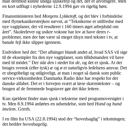
man derimod kunne undgå sjuskefejl og det, der er alvorligere. Men
en kort udflugt i nyhederne 12.9.1994 gav en rigelig høst.
Finansministeren hed
Morgens Lykketoft
, og det blev i forbindelse
med flymekanikerstrejken nævnt, at “Teknikerne er utilfredse med
nye vagtplaner, der vil resulterer i 160 timers øget arbejdstid om
året”. Skoleelever og usikre voksne har lov at have deres
r
-
problemer, men der bør være så meget tilsyn med tekster i tv, at
banale fejl ikke slipper igennem.
Endvidere hed det: “Det afhänger blandt andet af, hvad SAS vil sige
til de eksempler fra den nye vagtplaner, som tillidsmanden vil have
med til mödet.” Der står
den
i stedet for
de
, og det er sjusk. At der
bruges svensk (eller tysk)
æ
og
ø
er naturligvis ledelsens ansvar. Det
er ubegribeligt og utilgiveligt, at man i noget så dansk som public
service-virksomheden Danmarks Radio ikke har respekt for det
danske alfabet. Det er i forvejen svært at læse skærmtekster – og
brugen af de fremmede bogstaver gør det ikke lettere.
Kun sjældent finder man sjusk i teksterne med programoversigter i
tv. Men 8.9.1994 anførtes en udsendelse, som hed
Hund og hund
imelem
. Grrrrh.
I en film fra USA (22.8.1994) stod der “hovedsaglig” i tekstningen;
det hedder
hovedsagelig
.