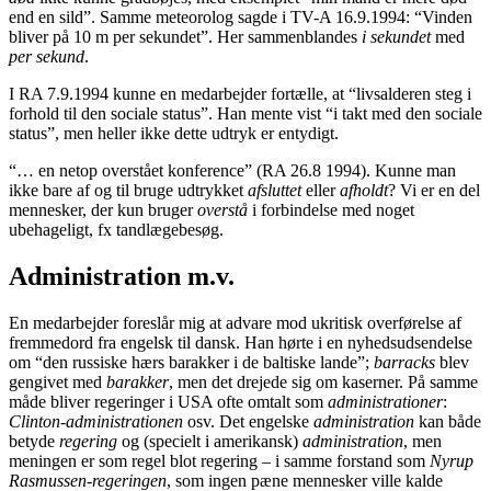
end en sild”. Samme meteorolog sagde i TV-A 16.9.1994: “Vinden
bliver på 10 m per sekundet”. Her sammenblandes
i sekundet
med
per sekund
.
I RA 7.9.1994 kunne en medarbejder fortælle, at “livsalderen steg i
forhold til den sociale status”. Han mente vist “i takt med den sociale
status”, men heller ikke dette udtryk er entydigt.
“… en netop overstået konference” (RA 26.8 1994). Kunne man
ikke bare af og til bruge udtrykket
afsluttet
eller
afholdt
? Vi er en del
mennesker, der kun bruger
overstå
i forbindelse med noget
ubehageligt, fx tandlægebesøg.
Administration m.v.
En medarbejder foreslår mig at advare mod ukritisk overførelse af
fremmedord fra engelsk til dansk. Han hørte i en nyhedsudsendelse
om “den russiske hærs barakker i de baltiske lande”;
barracks
blev
gengivet med
barakker
, men det drejede sig om kaserner. På samme
måde bliver regeringer i USA ofte omtalt som
administrationer
:
Clinton-administrationen
osv. Det engelske
administration
kan både
betyde
regering
og (specielt i amerikansk)
administration
, men
meningen er som regel blot regering – i samme forstand som
Nyrup
Rasmussen-regeringen
, som ingen pæne mennesker ville kalde