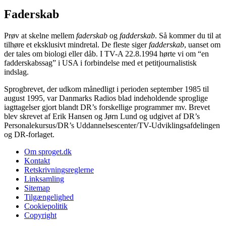
Faderskab
Prøv at skelne mellem
faderskab
og
fadderskab
. Så kommer du til at
tilhøre et eksklusivt mindretal. De fleste siger
fadderskab
, uanset om
der tales om biologi eller dåb. I TV-A 22.8.1994 hørte vi om “en
fadderskabssag” i USA i forbindelse med et petitjournalistisk
indslag.
Sprogbrevet, der udkom månedligt i perioden september 1985 til
august 1995, var Danmarks Radios blad indeholdende sproglige
iagttagelser gjort blandt DR’s forskellige programmer mv. Brevet
blev skrevet af Erik Hansen og Jørn Lund og udgivet af DR’s
Personalekursus/DR’s Uddannelsescenter/TV-Udviklingsafdelingen
og DR-forlaget.
Om sproget.dk
Kontakt
Retskrivningsreglerne
Linksamling
Sitemap
Tilgængelighed
Cookiepolitik
Copyright