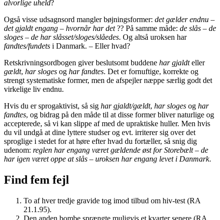
alvorlige uheld
?
Også visse udsagnsord mangler bøjningsformer:
det gælder endnu
–
det gjaldt engang
–
hvornår har det
?? På samme måde:
de slås
–
de
sloges
–
de har slåsset/sloges/slåedes
. Og altså uroksen har
fandtes/fundets
i Danmark. – Eller hvad?
Retskrivningsordbogen giver beslutsomt buddene
har gjaldt
eller
gældt
,
har sloges
og
har fandtes
. Det er fornuftige, korrekte og
strengt systematiske former, men de afspejler næppe særlig godt det
virkelige liv endnu.
Hvis du er sprogaktivist, så sig
har gjaldt/gældt
,
har sloges
og
har
fandtes
, og bidrag på den måde til at disse former bliver naturlige og
accepterede, så vi kan slippe af med de upraktiske huller. Men hvis
du vil undgå at dine lyttere studser og evt. irriterer sig over det
sproglige i stedet for at høre efter hvad du fortæller, så snig dig
udenom:
reglen har engang været gældende øst for Storebælt
–
de
har igen været oppe at slås
–
uroksen har engang levet i Danmark
.
Find fem fejl
To af hver tredje gravide tog imod tilbud om hiv-test (RA
21.1.95).
Den anden bombe sprængte muligvis et kvarter senere (RA