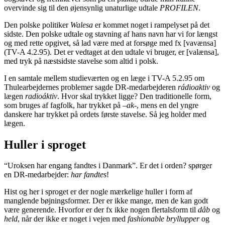
overvinde sig til den øjensynlig unaturlige udtale
PROFILEN
.
Den polske politiker
Walesa
er kommet noget i rampelyset på det
sidste. Den polske udtale og stavning af hans navn har vi for længst
og med rette opgivet, så lad være med at forsøge med fx [vavænsa]
(TV-A 4.2.95). Det er vedtaget at den udtale vi bruger, er [valænsa],
med tryk på næstsidste stavelse som altid i polsk.
I en samtale mellem studieværten og en læge i TV-A 5.2.95 om
Thulearbejdernes problemer sagde DR-medarbejderen
rádioaktiv
og
lægen
radioáktiv
. Hvor skal trykket ligge? Den traditionelle form,
som bruges af fagfolk, har trykket på –
ak
-, mens en del yngre
danskere har trykket på ordets første stavelse. Så jeg holder med
lægen.
Huller i sproget
“Uroksen har engang fandtes i Danmark”. Er det i orden? spørger
en DR-medarbejder:
har fandtes
!
Hist og her i sproget er der nogle mærkelige huller i form af
manglende bøjningsformer. Der er ikke mange, men de kan godt
være generende. Hvorfor er der fx ikke nogen flertalsform til
dåb
og
held
, når der ikke er noget i vejen med
fashionable bryllupper
og