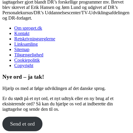
iagttagelser gjort blandt DR’s forskellige programmer mv. Brevet
blev skrevet af Erik Hansen og Jørn Lund og udgivet af DR’s
Personalekursus/DR’s Uddannelsescenter/TV-Udviklingsafdelingen
og DR-forlaget.
Om sproget.dk
Kontakt
Retskrivningsreglerne
Linksamling
Sitemap
Tilgængelighed
Cookiepolitik
Copyright
Nye ord – ja tak!
Hjælp os med at følge udviklingen af det danske sprog.
Er du stødt på et nyt ord, et nyt udtryk eller en ny brug af et
eksisterende ord? Så kan du hjælpe os ved at indberette din
iagttagelse og sende den til os.
Send et ord