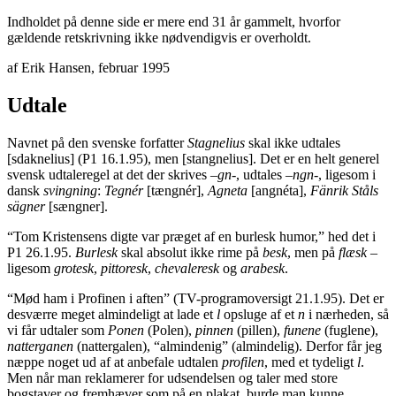
Indholdet på denne side er mere end 31 år gammelt, hvorfor
gældende retskrivning ikke nødvendigvis er overholdt.
af Erik Hansen, februar 1995
Udtale
Navnet på den svenske forfatter
Stagnelius
skal ikke udtales
[sdaknelius] (P1 16.1.95), men [stangnelius]. Det er en helt generel
svensk udtaleregel at det der skrives –
gn
-, udtales –
ngn
-, ligesom i
dansk
svingning
:
Tegnér
[tængnér],
Agneta
[angnéta],
Fänrik Ståls
sägner
[sængner].
“Tom Kristensens digte var præget af en burlesk humor,” hed det i
P1 26.1.95.
Burlesk
skal absolut ikke rime på
besk
, men på
flæsk
–
ligesom
grotesk
,
pittoresk
,
chevaleresk
og
arabesk
.
“Mød ham i Profinen i aften” (TV-programoversigt 21.1.95). Det er
desværre meget almindeligt at lade et
l
opsluge af et
n
i nærheden, så
vi får udtaler som
Ponen
(Polen),
pinnen
(pillen),
funene
(fuglene),
natterganen
(nattergalen), “almindenig” (almindelig). Derfor får jeg
næppe noget ud af at anbefale udtalen
profilen
, med et tydeligt
l
.
Men når man reklamerer for udsendelsen og taler med store
bogstaver og fremhæver som på en plakat, burde man kunne