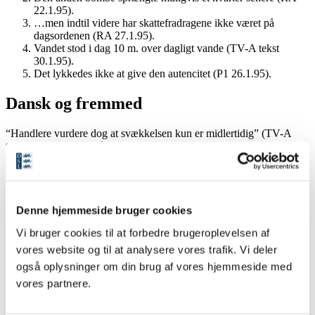
22.1.95).
…men indtil videre har skattefradragene ikke været på
dagsordenen (RA 27.1.95).
Vandet stod i dag 10 m. over dagligt vande (TV-A tekst
30.1.95).
Det lykkedes ikke at give den autencitet (P1 26.1.95).
Dansk og fremmed
“Handlere vurdere dog at svækkelsen kun er midlertidig” (TV-A
tekst 18.1.95). Det må være det engelske
dealer
der ligger bag, men
det hedder nu stadig
forhandler
på dansk. – Jo, der stod faktisk
vurdere
, men det må da vist være en trykfejl.
“Vi prøver at få afdækket
konditionerne
for adoption af udenlandske
børn” (P1 25.1.95). Der er næppe mange der forstår ordet
kondition
Denne hjemmeside bruger cookies
i den betydning. Men alle forstår ordet
betingelser
.
Vi bruger cookies til at forbedre brugeroplevelsen af
“Det er den
håbefulde
afslutning på forestillingen” (P1 26.1.95). Det
vores website og til at analysere vores trafik. Vi deler
er rigtigt at
hopeful
på engelsk betyder ‘fortrøstningsfuld’, ‘fuld af
også oplysninger om din brug af vores hjemmeside med
håb’, ‘optimistisk’. Denne betydning kendes også fra ældre dansk,
mens ordet nu om dage kun bruges i klichévendinger som
et
vores partnere.
håbefuldt ungt menneske
,
deres håbefulde poder
.