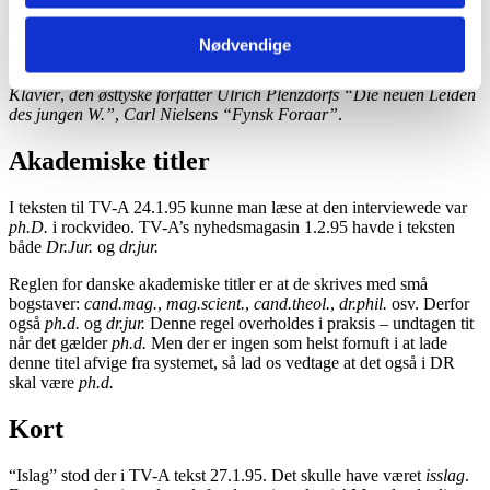
navnet på et musikstykke, en bog eller lignende betragtes som en
uopdirkelig helhed. Altså ikke noget med at bøje noget som helst.
Nødvendige
Rifjergs kroniske uskyld er jo ikke det samme som
Rifbjergs “Den
kroniske uskyld”
. Og på samme måde:
Bachs Das wohltemperierte
Klavier
,
den østtyske forfatter Ulrich Plenzdorfs “Die neuen Leiden
des jungen W.”
,
Carl Nielsens “Fynsk Foraar”
.
Akademiske titler
I teksten til TV-A 24.1.95 kunne man læse at den interviewede var
ph.D.
i rockvideo. TV-A’s nyhedsmagasin 1.2.95 havde i teksten
både
Dr.Jur.
og
dr.jur.
Reglen for danske akademiske titler er at de skrives med små
bogstaver:
cand.mag.
,
mag.scient.
,
cand.theol.
,
dr.phil.
osv. Derfor
også
ph.d.
og
dr.jur.
Denne regel overholdes i praksis – undtagen tit
når det gælder
ph.d.
Men der er ingen som helst fornuft i at lade
denne titel afvige fra systemet, så lad os vedtage at det også i DR
skal være
ph.d.
Kort
“Islag” stod der i TV-A tekst 27.1.95. Det skulle have været
isslag
.