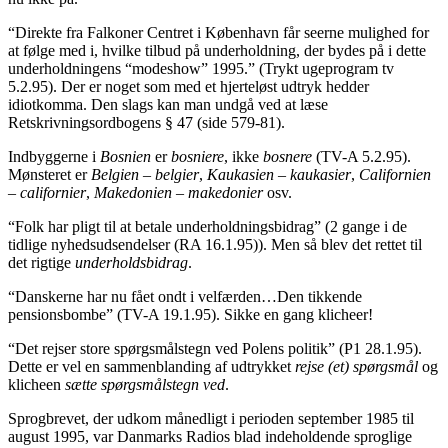
“Direkte fra Falkoner Centret i København får seerne mulighed for
at følge med i, hvilke tilbud på underholdning, der bydes på i dette
underholdningens “modeshow” 1995.” (Trykt ugeprogram tv
5.2.95). Der er noget som med et hjerteløst udtryk hedder
idiotkomma. Den slags kan man undgå ved at læse
Retskrivningsordbogens § 47 (side 579-81).
Indbyggerne i
Bosnien
er
bosniere
, ikke
bosnere
(TV-A 5.2.95).
Mønsteret er
Belgien
–
belgier
,
Kaukasien
–
kaukasier
,
Californien
–
californier
,
Makedonien
–
makedonier
osv.
“Folk har pligt til at betale underholdningsbidrag” (2 gange i de
tidlige nyhedsudsendelser (RA 16.1.95)). Men så blev det rettet til
det rigtige
underholdsbidrag
.
“Danskerne har nu fået ondt i velfærden…Den tikkende
pensionsbombe” (TV-A 19.1.95). Sikke en gang klicheer!
“Det rejser store spørgsmålstegn ved Polens politik” (P1 28.1.95).
Dette er vel en sammenblanding af udtrykket
rejse (et) spørgsmål
og
klicheen
sætte spørgsmålstegn ved
.
Sprogbrevet, der udkom månedligt i perioden september 1985 til
august 1995, var Danmarks Radios blad indeholdende sproglige