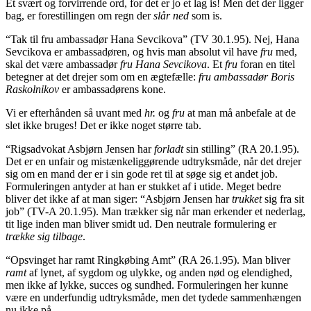
Et svært og forvirrende ord, for det er jo et lag is! Men det der ligger
bag, er forestillingen om regn der
slår ned
som is.
“Tak til fru ambassadør Hana Sevcikova” (TV 30.1.95). Nej, Hana
Sevcikova er ambassadøren, og hvis man absolut vil have
fru
med,
skal det være ambassadør
fru Hana Sevcikova
. Et
fru
foran en titel
betegner at det drejer som om en ægtefælle:
fru ambassadør Boris
Raskolnikov
er ambassadørens kone.
Vi er efterhånden så uvant med
hr.
og
fru
at man må anbefale at de
slet ikke bruges! Det er ikke noget større tab.
“Rigsadvokat Asbjørn Jensen har
forladt
sin stilling” (RA 20.1.95).
Det er en unfair og mistænkeliggørende udtryksmåde, når det drejer
sig om en mand der er i sin gode ret til at søge sig et andet job.
Formuleringen antyder at han er stukket af i utide. Meget bedre
bliver det ikke af at man siger: “Asbjørn Jensen har
trukket
sig fra sit
job” (TV-A 20.1.95). Man trækker sig når man erkender et nederlag,
tit lige inden man bliver smidt ud. Den neutrale formulering er
trække sig tilbage
.
“Opsvinget har ramt Ringkøbing Amt” (RA 26.1.95). Man bliver
ramt
af lynet, af sygdom og ulykke, og anden nød og elendighed,
men ikke af lykke, succes og sundhed. Formuleringen her kunne
være en underfundig udtryksmåde, men det tydede sammenhængen
nu ikke på.